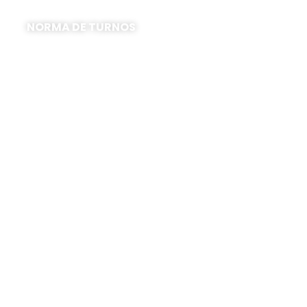
NORMA DE TURNOS
Al solicitar un turno NO es necesario
explicar la temática a trabajar.
La terapia akáshica puede trabajar
cualquier tema
Si se quiere saber sobre la terapia se
solicita y se envía información
Los HORARIOS DISPONIBLES para
sesiones tanto PRESENCIAL y ONLINE
(tener en cuenta que están en HORA