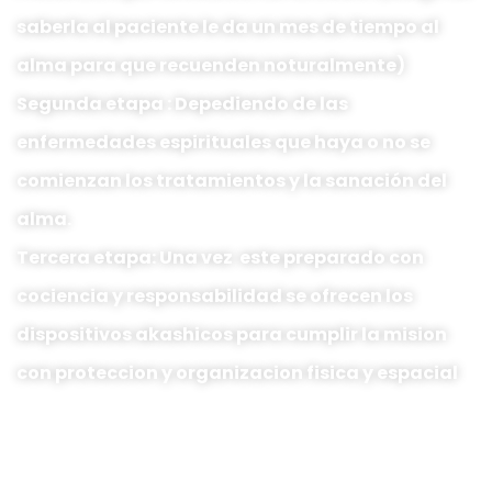
saberla al paciente le da un mes de tiempo al
alma para que recuenden noturalmente)
Segunda etapa : Depediendo de las
enfermedades espirituales que haya o no se
comienzan los tratamientos y la sanación del
alma.
Tercera etapa: Una vez este preparado con
cociencia y responsabilidad se ofrecen los
dispositivos akashicos para cumplir la mision
con proteccion y organizacion fisica y espacial